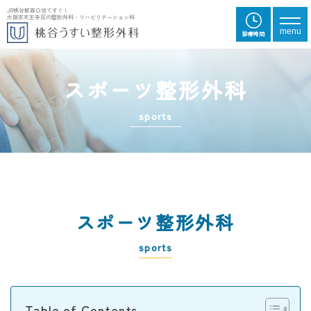
JR桃谷駅西口出てすぐ |
大阪市天王寺区の整形外科・リハビリテーション科
メニ
menu
診
療
時
間
スポーツ整形外科
sports
スポーツ整形外科
sports
Table of Contents