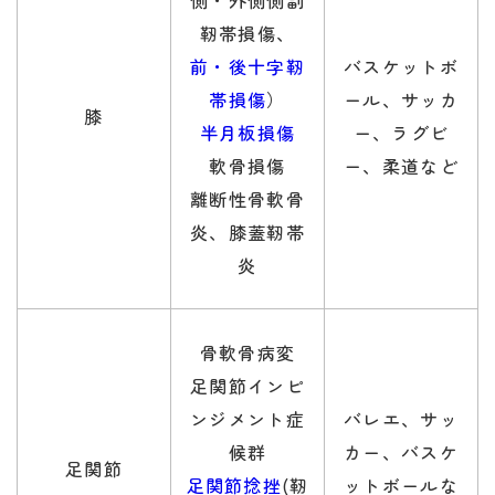
靭帯損傷、
前・後十字靭
バスケットボ
帯損傷
）
ール、サッカ
膝
半月板損傷
ー、ラグビ
軟骨損傷
ー、柔道など
離断性骨軟骨
炎、膝蓋靭帯
炎
骨軟骨病変
足関節インピ
ンジメント症
バレエ、サッ
候群
カー、バスケ
足関節
足関節捻挫
(靭
ットボールな