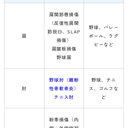
肩関節唇損傷
（反復性肩関
野球、バレー
節脱臼、SLAP
肩
ボール、ラグ
損傷）
ビーなど
肩腱板損傷
野球肩
野球肘（離断
野球、テニ
肘
性骨軟骨炎）
ス、ゴルフな
テニス肘
ど
靭帯損傷（内
側・外側側副