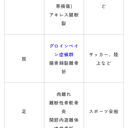
帯損傷)
ど
アキレス腱断
裂
グロインペイ
ン症候群
サッカー、陸
股
腸骨棘裂離骨
上など
折
肉離れ
離断性骨軟骨
足
炎
スポーツ全般
関節内遊離体