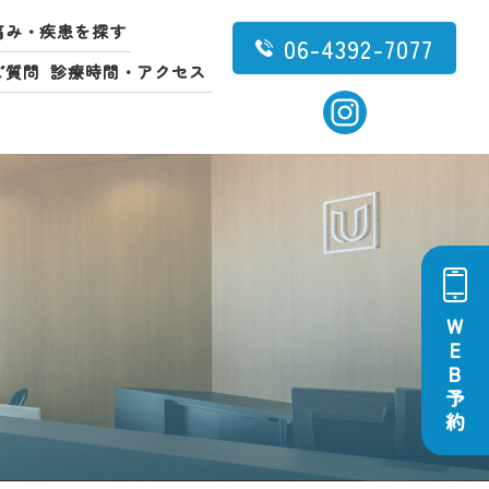
痛み・疾患を探す
06-4392-7077
ご質問
診療時間・アクセス
W
E
B
予
約