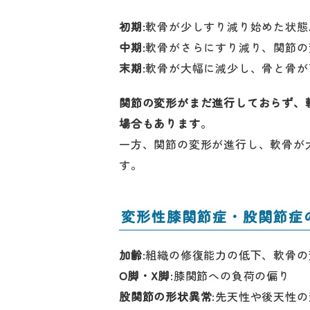
初期
:軟骨が少しすり減り始めた状
中期
:軟骨がさらにすり減り、関節
末期
:軟骨が大幅に減少し、骨と骨
関節の変形がまだ進行しておらず、
場合もあります
。
一方、関節の変形が進行し、軟骨が
す。
変形性膝関節症・股関節症
加齢
:組織の修復能力の低下、軟骨の
O脚・X脚
:膝関節への負荷の偏り
股関節の形状異常
:先天性や後天性