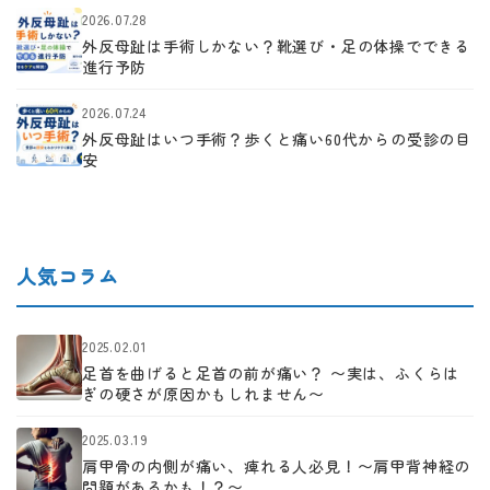
2026.07.28
外反母趾は手術しかない？靴選び・足の体操でできる
進行予防
2026.07.24
外反母趾はいつ手術？歩くと痛い60代からの受診の目
安
人気コラム
2025.02.01
足首を曲げると足首の前が痛い？ 〜実は、ふくらは
ぎの硬さが原因かもしれません〜
2025.03.19
肩甲骨の内側が痛い、痺れる人必見！〜肩甲背神経の
問題があるかも！？〜