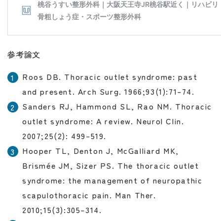
参考論文
Roos DB. Thoracic outlet syndrome: past
and present. Arch Surg. 1966;93(1):71–74.
Sanders RJ, Hammond SL, Rao NM. Thoracic
outlet syndrome: A review. Neurol Clin.
2007;25(2): 499–519.
Hooper TL, Denton J, McGalliard MK,
Brismée JM, Sizer PS. The thoracic outlet
syndrome: the management of neuropathic
scapulothoracic pain. Man Ther.
2010;15(3):305–314.