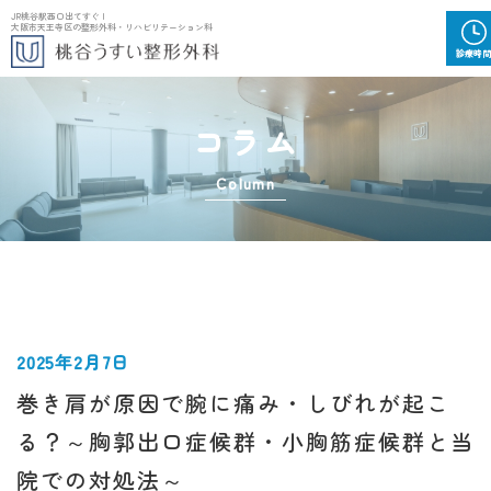
JR桃谷駅西口出てすぐ |
大阪市天王寺区の整形外科・リハビリテーション科
診
療
時
間
コラム
Column
2025年2月7日
巻き肩が原因で腕に痛み・しびれが起こ
る？～胸郭出口症候群・小胸筋症候群と当
院での対処法～