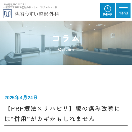
JR桃谷駅西口出てすぐ |
大阪市天王寺区の整形外科・リハビリテーション科
メニ
menu
診
療
時
間
コラム
Column
2025年4月24日
【PRP療法×リハビリ】膝の痛み改善に
は“併用”がカギかもしれません