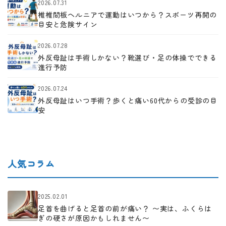
2026.07.31
椎椎間板ヘルニアで運動はいつから？スポーツ再開の
目安と危険サイン
2026.07.28
外反母趾は手術しかない？靴選び・足の体操でできる
進行予防
2026.07.24
外反母趾はいつ手術？歩くと痛い60代からの受診の目
安
人気コラム
2025.02.01
足首を曲げると足首の前が痛い？ 〜実は、ふくらは
ぎの硬さが原因かもしれません〜