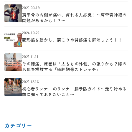
2025.03.19
肩甲骨の内側が痛い、痺れる人必見！〜肩甲背神経の
問題があるかも！？〜
2024.10.22
菱形筋を動かし、肩こりや背部痛を解消しよう！！
2025.11.11
その膝痛、原因は「太ももの外側」の張りかも？膝の
お皿を解放する「腸脛靭帯ストレッチ」
2025.12.16
初心者ランナーのランナー膝予防ガイド〜走り始める
前に知っておきたいこと〜
カテゴリー