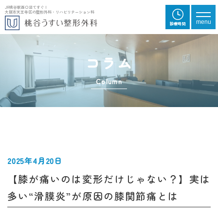
JR桃谷駅西口出てすぐ |
大阪市天王寺区の整形外科・リハビリテーション科
メニ
menu
診
療
時
間
コラム
Column
2025年4月20日
【膝が痛いのは変形だけじゃない？】実は
多い“滑膜炎”が原因の膝関節痛とは