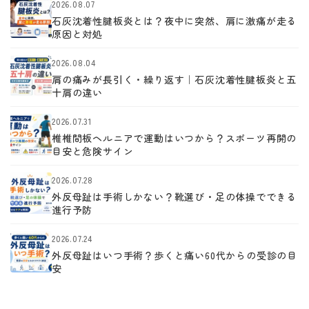
2026.08.07
石灰沈着性腱板炎とは？夜中に突然、肩に激痛が走る
原因と対処
2026.08.04
肩の痛みが長引く・繰り返す｜石灰沈着性腱板炎と五
十肩の違い
2026.07.31
椎椎間板ヘルニアで運動はいつから？スポーツ再開の
目安と危険サイン
2026.07.28
外反母趾は手術しかない？靴選び・足の体操でできる
進行予防
2026.07.24
外反母趾はいつ手術？歩くと痛い60代からの受診の目
安