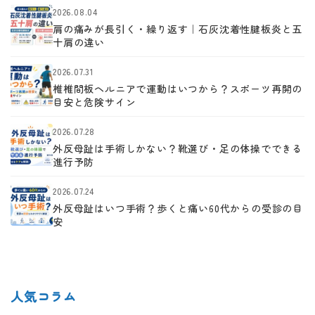
2026.08.04
肩の痛みが長引く・繰り返す｜石灰沈着性腱板炎と五
十肩の違い
2026.07.31
椎椎間板ヘルニアで運動はいつから？スポーツ再開の
目安と危険サイン
2026.07.28
外反母趾は手術しかない？靴選び・足の体操でできる
進行予防
2026.07.24
外反母趾はいつ手術？歩くと痛い60代からの受診の目
安
人気コラム