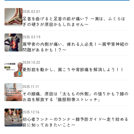
2025.02.01
足首を曲げると足首の前が痛い？ 〜実は、ふくらは
ぎの硬さが原因かもしれません〜
2025.03.19
肩甲骨の内側が痛い、痺れる人必見！〜肩甲背神経の
問題があるかも！？〜
2024.10.22
菱形筋を動かし、肩こりや背部痛を解消しよう！！
2025.11.11
その膝痛、原因は「太ももの外側」の張りかも？膝の
お皿を解放する「腸脛靭帯ストレッチ」
2025.12.16
初心者ランナーのランナー膝予防ガイド〜走り始める
前に知っておきたいこと〜