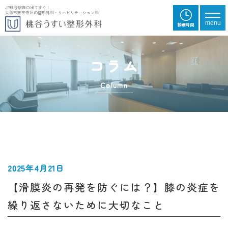
JR桃谷駅西口出てすぐ |
大阪市天王寺区の整形外科・リハビリテーション科
メニ
menu
診
療
時
間
コラム
Column
2025年4月21日
【滑膜炎の再発を防ぐには？】膝の炎症を
繰り返さないために大切なこと