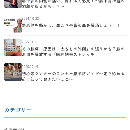
肩甲骨の内側が痛い、痺れる人必見！〜肩甲背神経の
問題があるかも！？〜
2024.10.22
菱形筋を動かし、肩こりや背部痛を解消しよう！！
2025.11.11
その膝痛、原因は「太ももの外側」の張りかも？膝の
お皿を解放する「腸脛靭帯ストレッチ」
2025.12.16
初心者ランナーのランナー膝予防ガイド〜走り始める
前に知っておきたいこと〜
カテゴリー
(2)