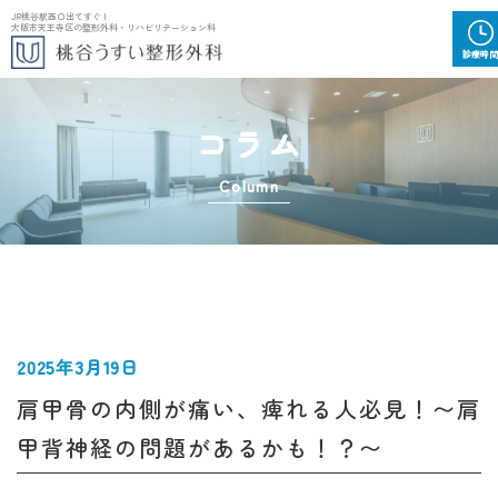
JR桃谷駅西口出てすぐ |
大阪市天王寺区の整形外科・リハビリテーション科
診
療
時
間
コラム
Column
2025年3月19日
肩甲骨の内側が痛い、痺れる人必見！〜肩
甲背神経の問題があるかも！？〜