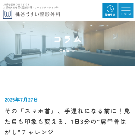
JR桃谷駅西口出てすぐ |
大阪市天王寺区の整形外科・リハビリテーション科
メニ
menu
診
療
時
間
コラム
Column
2025年7月27日
その『スマホ首』、手遅れになる前に！見
た目も印象も変える、1日3分の“肩甲骨は
がし”チャレンジ