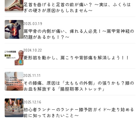
足首を曲げると足首の前が痛い？ 〜実は、ふくらは
ぎの硬さが原因かもしれません〜
2025.03.19
肩甲骨の内側が痛い、痺れる人必見！〜肩甲背神経の
問題があるかも！？〜
2024.10.22
菱形筋を動かし、肩こりや背部痛を解消しよう！！
2025.11.11
その膝痛、原因は「太ももの外側」の張りかも？膝の
お皿を解放する「腸脛靭帯ストレッチ」
2025.12.16
初心者ランナーのランナー膝予防ガイド〜走り始める
前に知っておきたいこと〜